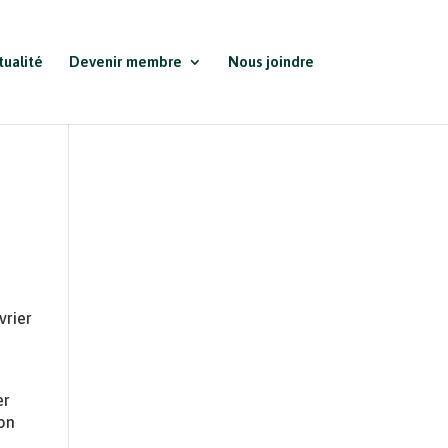
tualité
Devenir membre
Nous joindre
vrier
er
ion