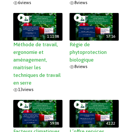
6
views
8
views
1:11:08
57:16
Méthode de travail,
Régie de
ergonomie et
phytoprotection
aménagement,
biologique
8
views
maitriser les
techniques de travail
en serre
13
views
59:08
41:22
Facteurs climatiques,
L’offre services