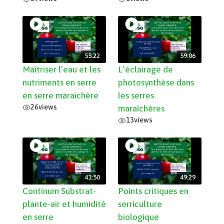
55:22
59:06
Maîtriser l’eau et les
L’éclairage de
nutriments en serre
photosynthèse dans
en serre maraichère
les serres
26
views
maraîchères
13
views
41:50
49:29
Continum Substrat-
Points critiques en
plante-air et humidité
serriculture
en serre
biologique